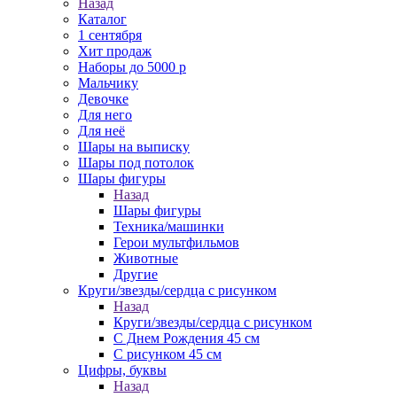
Назад
Каталог
1 сентября
Хит продаж
Наборы до 5000 р
Мальчику
Девочке
Для него
Для неё
Шары на выписку
Шары под потолок
Шары фигуры
Назад
Шары фигуры
Техника/машинки
Герои мультфильмов
Животные
Другие
Круги/звезды/сердца с рисунком
Назад
Круги/звезды/сердца с рисунком
С Днем Рождения 45 см
С рисунком 45 см
Цифры, буквы
Назад