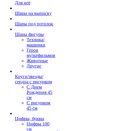
Для неё
Шары на выписку
Шары под потолок
Шары фигуры
Техника/
машинки
Герои
мультфильмов
Животные
Другие
Круги/звезды/
сердца с рисунком
С Днем
Рождения 45
см
С рисунком
45 см
Цифры, буквы
Цифры 100
см