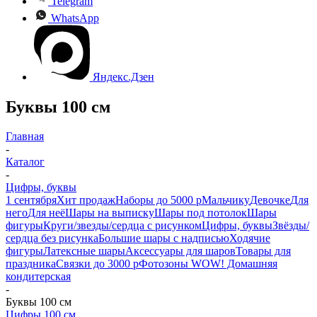
Telegram
WhatsApp
Яндекс.Дзен
Буквы 100 см
Главная
-
Каталог
-
Цифры, буквы
1 сентября
Хит продаж
Наборы до 5000 р
Мальчику
Девочке
Для
него
Для неё
Шары на выписку
Шары под потолок
Шары
фигуры
Круги/звезды/сердца с рисунком
Цифры, буквы
Звёзды/
сердца без рисунка
Большие шары с надписью
Ходячие
фигуры
Латексные шары
Аксессуары для шаров
Товары для
праздника
Связки до 3000 р
Фотозоны
WOW! Домашняя
кондитерская
-
Буквы 100 см
Цифры 100 см