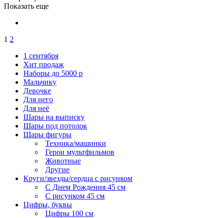
Показать еще
1
2
1 сентября
Хит продаж
Наборы до 5000 р
Мальчику
Девочке
Для него
Для неё
Шары на выписку
Шары под потолок
Шары фигуры
Техника/машинки
Герои мультфильмов
Животные
Другие
Круги/звезды/сердца с рисунком
С Днем Рождения 45 см
С рисунком 45 см
Цифры, буквы
Цифры 100 см