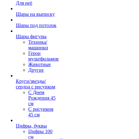
Для неё
Шары на выписку
Шары под потолок
Шары фигуры
Техника/
машинки
Герои
мультфильмов
Животные
Другие
Круги/звезды/
сердца с рисунком
С Днем
Рождения 45
см
С рисунком
45 см
Цифры, буквы
Цифры 100
см