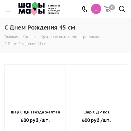
0
С Днем Рождения 45 см
Главная
-
Каталог
-
Круги/звезды/сердца с рисунком
-
С Днем Рождения 45 см
Шар С ДР звезда желтая
Шар С ДР кот
600
руб.
/шт.
600
руб.
/шт.