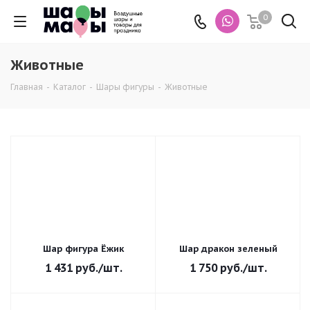
0
Животные
Главная
-
Каталог
-
Шары фигуры
-
Животные
Шар фигура Ёжик
Шар дракон зеленый
1 431
руб.
/шт.
1 750
руб.
/шт.